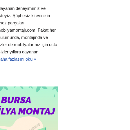
a dayanan deneyimimiz ve
teyiz. Şüphesiz ki evinizin
mez parçaları
obilyamontajı.com. Fakat her
urulumunda, montajında ve
ler de mobilyalarınız için usta
izler yıllara dayanan
aha fazlasını oku »