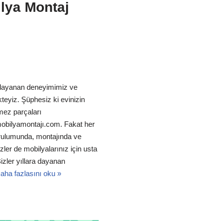
lya Montaj
a dayanan deneyimimiz ve
teyiz. Şüphesiz ki evinizin
mez parçaları
obilyamontajı.com. Fakat her
urulumunda, montajında ve
ler de mobilyalarınız için usta
izler yıllara dayanan
aha fazlasını oku »