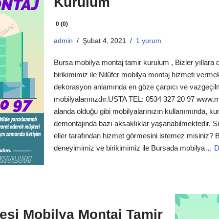
Kurulum
0 (0)
admin
Şubat 4, 2021
1 yorum
Bursa mobilya montaj tamir kurulum , Bizler yıllar
birikimimiz ile Nilüfer mobilya montaj hizmeti vermek
dekorasyon anlamında en göze çarpıcı ve vazgeçil
mobilyalarınızdır.USTA TEL: 0534 327 20 97 www.m
alanda olduğu gibi mobilyalarınızın kullanımında, k
demontajında bazı aksaklıklar yaşanabilmektedir. Siz
eller tarafından hizmet görmesini istemez misiniz? B
deneyimimiz ve birikimimiz ile Bursada mobilya…
D
esi Mobilya Montaj Tamir