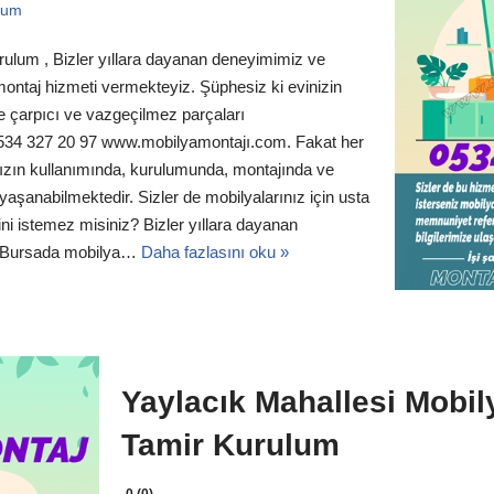
rum
rulum , Bizler yıllara dayanan deneyimimiz ve
 montaj hizmeti vermekteyiz. Şüphesiz ki evinizin
 çarpıcı ve vazgeçilmez parçaları
0534 327 20 97 www.mobilyamontajı.com. Fakat her
nızın kullanımında, kurulumunda, montajında ve
yaşanabilmektedir. Sizler de mobilyalarınız için usta
ni istemez misiniz? Bizler yıllara dayanan
le Bursada mobilya…
Daha fazlasını oku »
Yaylacık Mahallesi Mobil
Tamir Kurulum
0 (0)