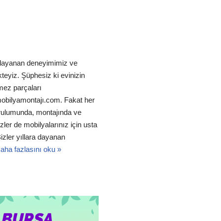
a dayanan deneyimimiz ve
teyiz. Şüphesiz ki evinizin
mez parçaları
obilyamontajı.com. Fakat her
urulumunda, montajında ve
ler de mobilyalarınız için usta
izler yıllara dayanan
aha fazlasını oku »