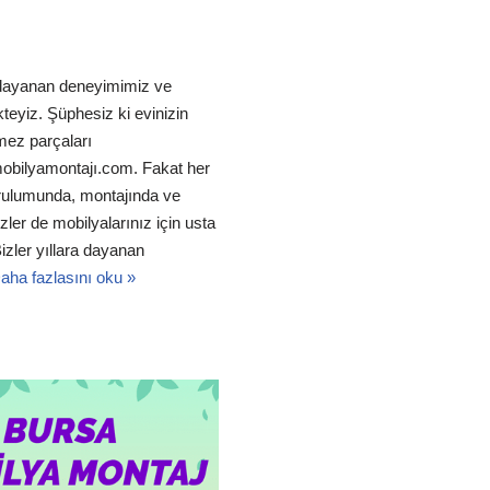
a dayanan deneyimimiz ve
teyiz. Şüphesiz ki evinizin
mez parçaları
obilyamontajı.com. Fakat her
urulumunda, montajında ve
ler de mobilyalarınız için usta
izler yıllara dayanan
aha fazlasını oku »