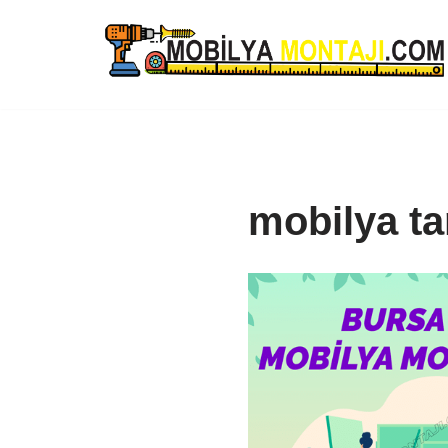
İçeriğe
geç
mobilya ta