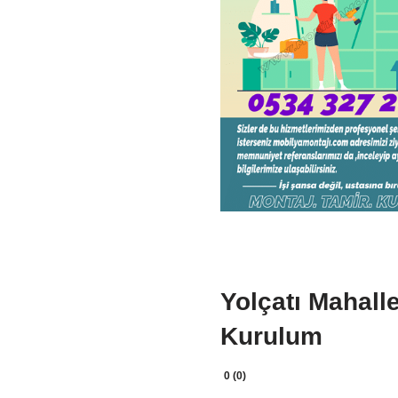
Yolçatı Mahall
Kurulum
0 (0)