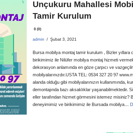
Unçukuru Mahallesi Mobi
Tamir Kurulum
0 (0)
admin
Şubat 3, 2021
Bursa mobilya montaj tamir kurulum , Bizler yıllar
birikimimiz ile Nilüfer mobilya montaj hizmeti vermek
dekorasyon anlamında en göze çarpıcı ve vazgeçil
mobilyalarınızdır.USTA TEL: 0534 327 20 97 www.m
alanda olduğu gibi mobilyalarınızın kullanımında, k
demontajında bazı aksaklıklar yaşanabilmektedir. Siz
eller tarafından hizmet görmesini istemez misiniz? B
deneyimimiz ve birikimimiz ile Bursada mobilya…
D