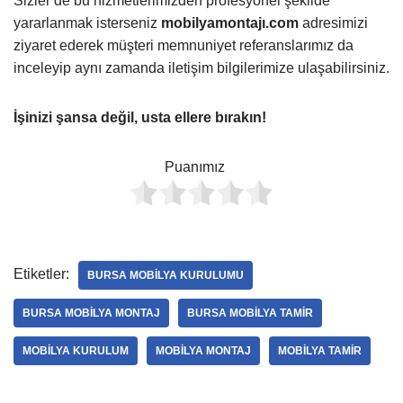
Sizler de bu hizmetlerimizden profesyonel şekilde
yararlanmak isterseniz
mobilyamontajı.com
adresimizi
ziyaret ederek müşteri memnuniyet referanslarımız da
inceleyip aynı zamanda iletişim bilgilerimize ulaşabilirsiniz.
İşinizi şansa değil, usta ellere bırakın!
Puanımız
Etiketler:
BURSA MOBILYA KURULUMU
BURSA MOBILYA MONTAJ
BURSA MOBILYA TAMIR
MOBILYA KURULUM
MOBILYA MONTAJ
MOBILYA TAMIR