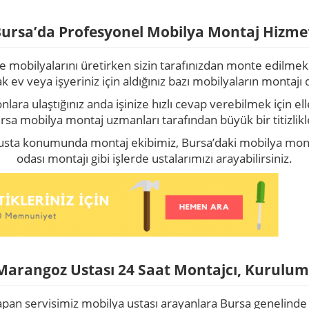
ursa’da Profesyonel Mobilya Montaj Hizme
mobilyalarını üretirken sizin tarafınızdan monte edilmek
v veya işyeriniz için aldığınız bazı mobilyaların montajı 
onlara ulaştığınız anda işinize hızlı cevap verebilmek için e
sa mobilya montaj uzmanları tarafından büyük bir titizlik
sta konumunda montaj ekibimiz, Bursa’daki mobilya monta
odası montajı gibi işlerde ustalarımızı arayabilirsiniz.
Marangoz Ustası 24 Saat Montajcı, Kurulumc
apan servisimiz mobilya ustası arayanlara Bursa genelin