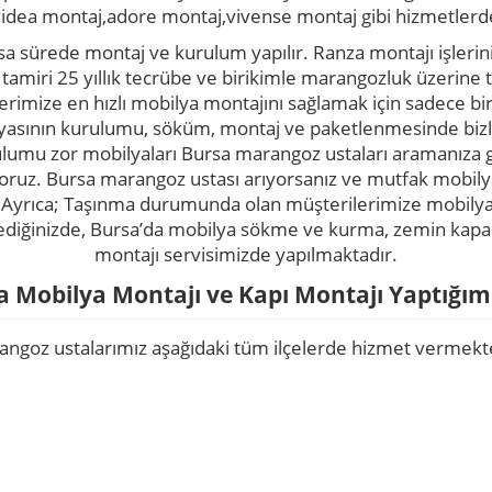
idea montaj,adore montaj,vivense montaj gibi hizmetlerde
a sürede montaj ve kurulum yapılır. Ranza montajı işler
 tamiri 25 yıllık tecrübe ve birikimle marangozluk üzerin
erimize en hızlı mobilya montajını sağlamak için sadece bi
ilyasının kurulumu, söküm, montaj ve paketlenmesinde bizl
urulumu zor mobilyaları Bursa marangoz ustaları aramanız
ıyoruz. Bursa marangoz ustası arıyorsanız ve mutfak mobilya
z. Ayrıca; Taşınma durumunda olan müşterilerimize mobil
tediğinizde, Bursa’da mobilya sökme ve kurma, zemin kapak
montajı servisimizde yapılmaktadır.
 Mobilya Montajı ve Kapı Montajı Yaptığımı
ngoz ustalarımız aşağıdaki tüm ilçelerde hizmet vermekt