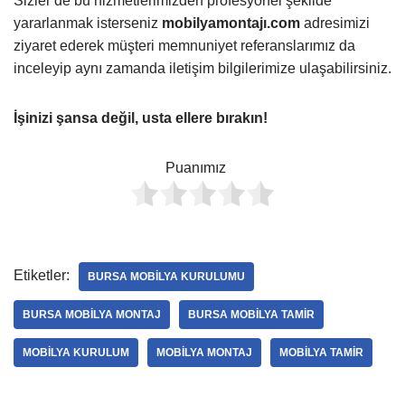
Sizler de bu hizmetlerimizden profesyonel şekilde
yararlanmak isterseniz
mobilyamontajı.com
adresimizi
ziyaret ederek müşteri memnuniyet referanslarımız da
inceleyip aynı zamanda iletişim bilgilerimize ulaşabilirsiniz.
İşinizi şansa değil, usta ellere bırakın!
Puanımız
Etiketler:
BURSA MOBILYA KURULUMU
BURSA MOBILYA MONTAJ
BURSA MOBILYA TAMIR
MOBILYA KURULUM
MOBILYA MONTAJ
MOBILYA TAMIR