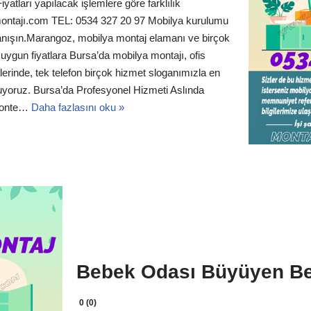
yatları yapılacak işlemlere göre farklılık
ontajı.com TEL: 0534 327 20 97 Mobilya kurulumu
tanışın.Marangoz, mobilya montaj elamanı ve birçok
e uygun fiyatlara Bursa’da mobilya montajı, ofis
lerinde, tek telefon birçok hizmet sloganımızla en
uyoruz. Bursa’da Profesyonel Hizmeti Aslında
emonte…
Daha fazlasını oku »
Bebek Odası Büyüyen B
0 (0)