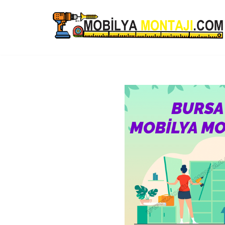
İçeriğe
geç