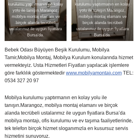
kurulumu yaptırmanın en kolay
kurulumu yaptırmanın en kolay
yolu ile tanışın.Marangoz,
yolu ile tanışın.Marangoz,
mobilya montaj elamanı ve
mobilya montaj elamanı ve
birçok alanda tecrübeli
birçok alanda tecrübeli
ustalarımız ile uygun fiyatlara
ustalarımız ile uygun fiyatlara
Bursa’da.
Bursa’da.
Bebek Odası Büyüyen Beşik Kurulumu, Mobilya
Tamir,Mobilya Montaj, Mobilya Kurulum konularında hizmet
vermekteyiz. Usta Hizmetleri Fiyatları yapılacak işlemlere
göre farklılık göstermektedir
www.mobilyamontajı.com
TEL:
0534 327 20 97
Mobilya kurulumu yaptırmanın en kolay yolu ile
tanışın.Marangoz, mobilya montaj elamanı ve birçok
alanda tecrübeli ustalarımız ile uygun fiyatlara Bursa’da
mobilya montajı, ofis kurulumu ve ev taşıma faaliyetlerinde,
tek telefon birçok hizmet sloganımızla en kusursuz servis
hizmetini sunuyoruz.