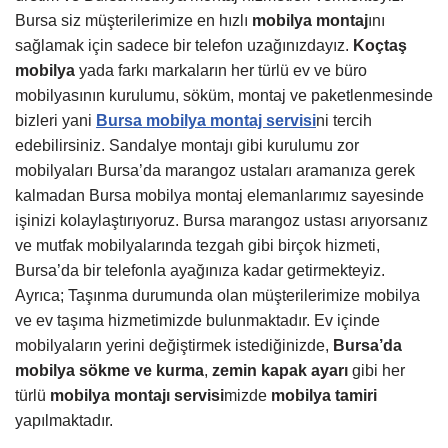
Bursa siz müşterilerimize en hızlı
mobilya montaj
ını
sağlamak için sadece bir telefon uzağınızdayız.
Koçtaş
mobilya
yada farkı markaların her türlü ev ve büro
mobilyasının kurulumu, söküm, montaj ve paketlenmesinde
bizleri yani
Bursa mobilya montaj servisi
ni tercih
edebilirsiniz. Sandalye montajı gibi kurulumu zor
mobilyaları Bursa’da marangoz ustaları aramanıza gerek
kalmadan Bursa mobilya montaj elemanlarımız sayesinde
işinizi kolaylaştırıyoruz. Bursa marangoz ustası arıyorsanız
ve mutfak mobilyalarında tezgah gibi birçok hizmeti,
Bursa’da bir telefonla ayağınıza kadar getirmekteyiz.
Ayrıca; Taşınma durumunda olan müşterilerimize mobilya
ve ev taşıma hizmetimizde bulunmaktadır. Ev içinde
mobilyaların yerini değiştirmek istediğinizde,
Bursa’da
mobilya sökme ve kurma
,
zemin kapak ayarı
gibi her
türlü
mobilya montajı servisi
mizde
mobilya tamiri
yapılmaktadır.