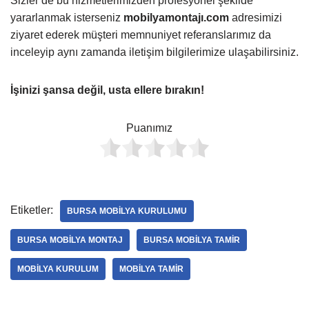
Sizler de bu hizmetlerimizden profesyonel şekilde
yararlanmak isterseniz
mobilyamontajı.com
adresimizi
ziyaret ederek müşteri memnuniyet referanslarımız da
inceleyip aynı zamanda iletişim bilgilerimize ulaşabilirsiniz.
İşinizi şansa değil, usta ellere bırakın!
Puanımız
Etiketler:
BURSA MOBILYA KURULUMU
BURSA MOBILYA MONTAJ
BURSA MOBILYA TAMIR
MOBILYA KURULUM
MOBILYA TAMIR