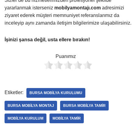
Sizler de bu hizmetlerimizden profesyonel şekilde
yararlanmak isterseniz
mobilyamontajı.com
adresimizi
ziyaret ederek müşteri memnuniyet referanslarımız da
inceleyip aynı zamanda iletişim bilgilerimize ulaşabilirsiniz.
İşinizi şansa değil, usta ellere bırakın!
Puanımız
Etiketler:
BURSA MOBILYA KURULUMU
BURSA MOBILYA MONTAJ
BURSA MOBILYA TAMIR
MOBILYA KURULUM
MOBILYA TAMIR