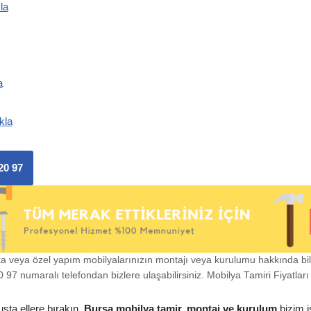
la
a
kla
20 97
ka veya özel yapım mobilyalarınızın montajı veya kurulumu hakkında bi
97 numaralı telefondan bizlere ulaşabilirsiniz. Mobilya Tamiri Fiyatları i
usta ellere bırakın.
Bursa mobilya tamir, montaj ve kurulum
bizim i