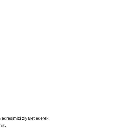
m
adresimizi ziyaret ederek
niz.