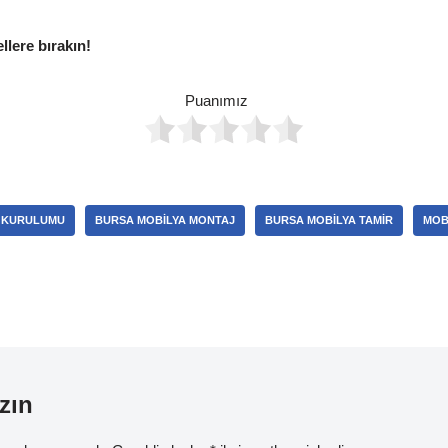
ellere bırakın!
Puanımız
 KURULUMU
BURSA MOBILYA MONTAJ
BURSA MOBILYA TAMIR
MOB
zın