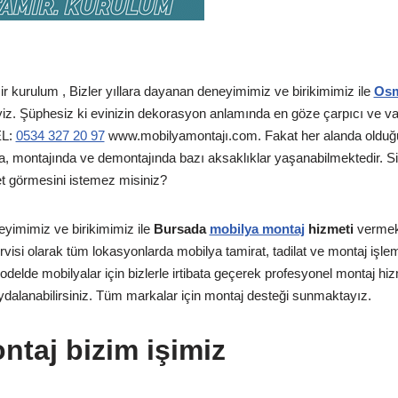
 kurulum , Bizler yıllara dayanan deneyimimiz ve birikimimiz ile
Osm
z. Şüphesiz ki evinizin dekorasyon anlamında en göze çarpıcı ve va
EL:
0534 327 20 97
www.mobilyamontajı.com. Fakat her alanda olduğu 
, montajında ve demontajında bazı aksaklıklar yaşanabilmektedir. Siz
et görmesini istemez misiniz?
eyimimiz ve birikimimiz ile
Bursada
mobilya montaj
hizmeti
vermek
rvisi olarak tüm lokasyonlarda mobilya tamirat, tadilat ve montaj işleml
lde mobilyalar için bizlerle irtibata geçerek profesyonel montaj hizm
ydalanabilirsiniz. Tüm markalar için montaj desteği sunmaktayız.
ntaj bizim işimiz