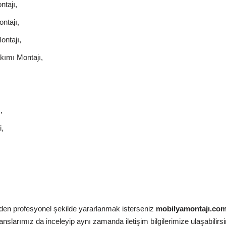
tajı,
ntajı,
ontajı,
kımı Montajı,
,
,
zden profesyonel şekilde yararlanmak isterseniz
mobilyamontajı.co
slarımız da inceleyip aynı zamanda iletişim bilgilerimize ulaşabilirsi