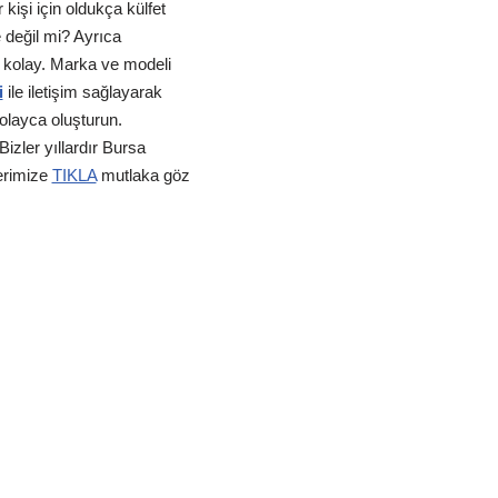
işi için oldukça külfet
e değil mi? Ayrıca
k kolay. Marka ve modeli
i
ile iletişim sağlayarak
kolayca oluşturun.
izler yıllardır Bursa
erimize
TIKLA
mutlaka göz