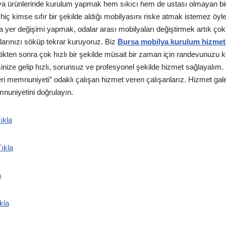
ya ürünlerinde kurulum yapmak hem sıkıcı hem de ustası olmayan bir k
 hiç kimse sıfır bir şekilde aldığı mobilyasını riske atmak istemez öyl
a yer değişimi yapmak, odalar arası mobilyaları değiştirmek artık ço
arınızı söküp tekrar kuruyoruz. Biz
Bursa mobilya kurulum hizmet
irttikten sonra çok hızlı bir şekilde müsait bir zaman için randevunuzu 
inize gelip hızlı, sorunsuz ve profesyonel şekilde hizmet sağlayalım. B
 memnuniyeti” odaklı çalışan hizmet veren çalışanlarız. Hizmet gal
mnuniyetini doğrulayın.
ıkla
ıkla
a
kla