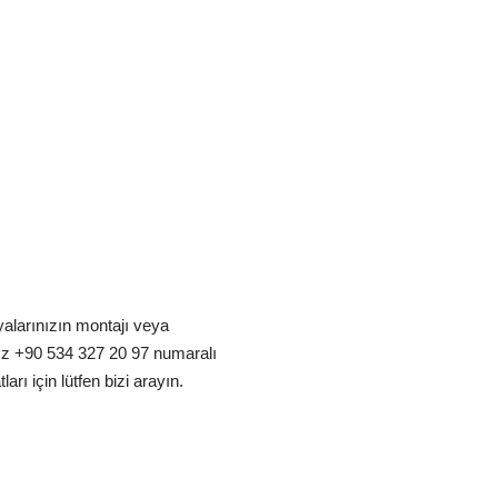
alarınızın montajı veya
ız +90 534 327 20 97 numaralı
arı için lütfen bizi arayın.