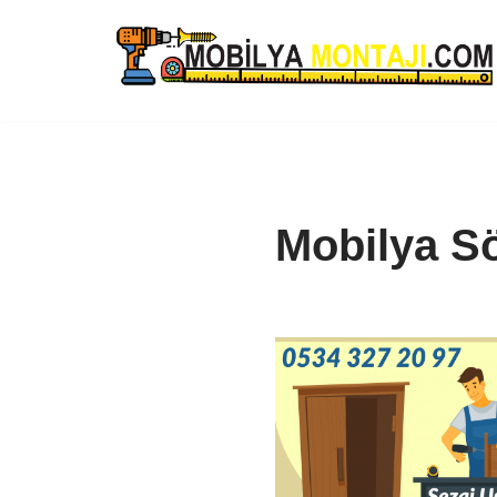
İçeriğe
geç
Mobilya S