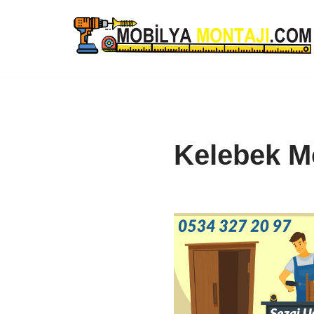
İçeriğe
geç
Kelebek M