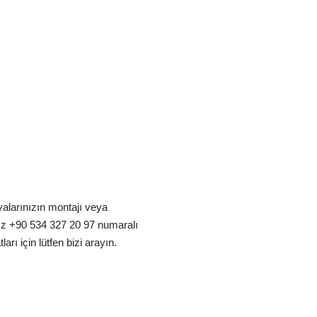
alarınızın montajı veya
ız +90 534 327 20 97 numaralı
arı için lütfen bizi arayın.