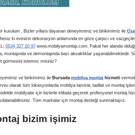
 kurulum , Bizler yıllara dayanan deneyimimiz ve birikimimiz ile
Osm
esiz ki evinizin dekorasyon anlamında en göze çarpıcı ve vazgeçilm
EL:
0534 327 20 97
www.mobilyamontajı.com. Fakat her alanda olduğu 
, montajında ve demontajında bazı aksaklıklar yaşanabilmektedir. Siz
et görmesini istemez misiniz?
eyimimiz ve birikimimiz ile
Bursada
mobilya montaj
hizmeti
vermek
rvisi olarak tüm lokasyonlarda mobilya tamirat, tadilat ve montaj işleml
lde mobilyalar için bizlerle irtibata geçerek profesyonel montaj hizm
ydalanabilirsiniz. Tüm markalar için montaj desteği sunmaktayız.
ntaj bizim işimiz