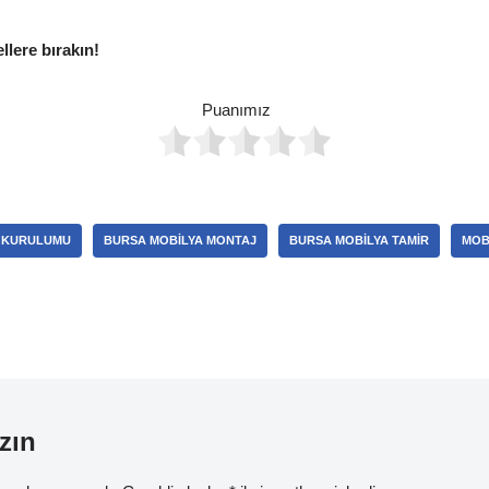
ellere bırakın!
Puanımız
 KURULUMU
BURSA MOBILYA MONTAJ
BURSA MOBILYA TAMIR
MOB
zın