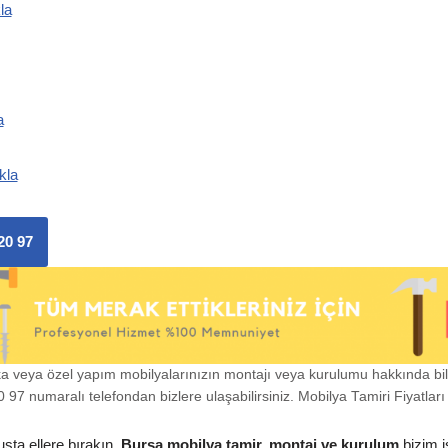
la
a
kla
20 97
ka veya özel yapım mobilyalarınızın montajı veya kurulumu hakkında bi
97 numaralı telefondan bizlere ulaşabilirsiniz. Mobilya Tamiri Fiyatları i
usta ellere bırakın.
Bursa mobilya tamir, montaj ve kurulum
bizim i