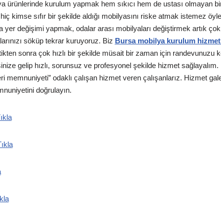
ya ürünlerinde kurulum yapmak hem sıkıcı hem de ustası olmayan bir k
 hiç kimse sıfır bir şekilde aldığı mobilyasını riske atmak istemez öyl
a yer değişimi yapmak, odalar arası mobilyaları değiştirmek artık ço
arınızı söküp tekrar kuruyoruz. Biz
Bursa mobilya kurulum hizmet
irttikten sonra çok hızlı bir şekilde müsait bir zaman için randevunuzu 
inize gelip hızlı, sorunsuz ve profesyonel şekilde hizmet sağlayalım. B
 memnuniyeti” odaklı çalışan hizmet veren çalışanlarız. Hizmet gal
mnuniyetini doğrulayın.
ıkla
ıkla
a
kla