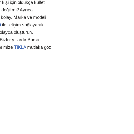
işi için oldukça külfet
e değil mi? Ayrıca
k kolay. Marka ve modeli
i
ile iletişim sağlayarak
kolayca oluşturun.
izler yıllardır Bursa
erimize
TIKLA
mutlaka göz