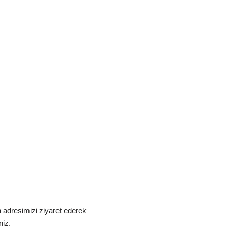
m
adresimizi ziyaret ederek
niz.