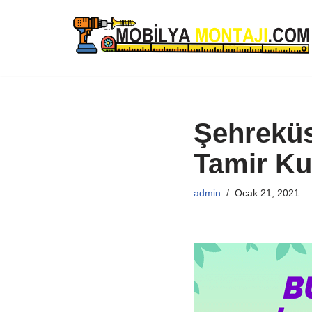
İçeriğe
geç
Şehreküs
Tamir K
admin
Ocak 21, 2021