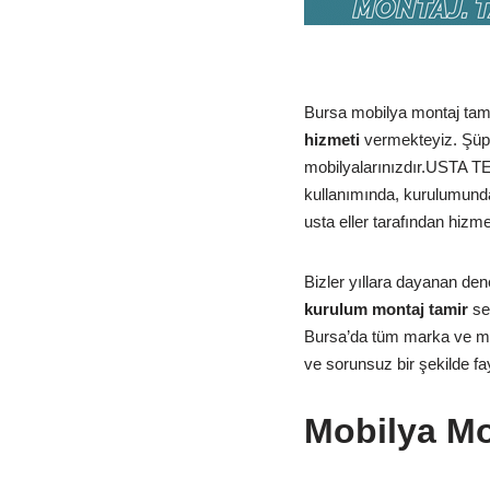
Bursa mobilya montaj tamir
hizmeti
vermekteyiz. Şüph
mobilyalarınızdır.USTA T
kullanımında, kurulumunda
usta eller tarafından hizm
Bizler yıllara dayanan den
kurulum montaj tamir
se
Bursa’da tüm marka ve mode
ve sorunsuz bir şekilde fa
Mobilya Mo