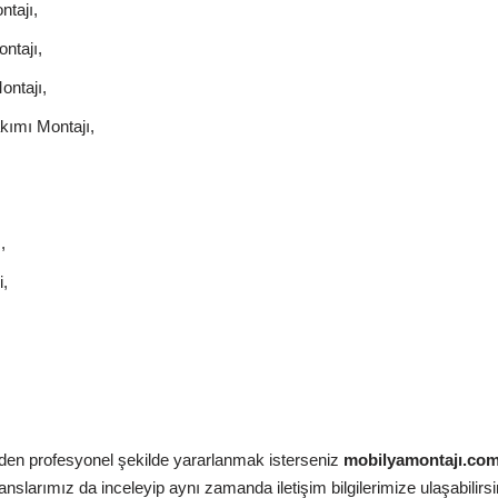
tajı,
ntajı,
ontajı,
kımı Montajı,
,
,
zden profesyonel şekilde yararlanmak isterseniz
mobilyamontajı.co
slarımız da inceleyip aynı zamanda iletişim bilgilerimize ulaşabilirsi