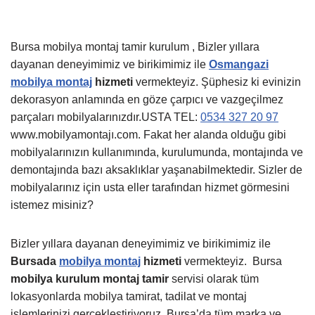
Bursa mobilya montaj tamir kurulum , Bizler yıllara
dayanan deneyimimiz ve birikimimiz ile
Osmangazi
mobilya montaj
hizmeti
vermekteyiz. Şüphesiz ki evinizin
dekorasyon anlamında en göze çarpıcı ve vazgeçilmez
parçaları mobilyalarınızdır.USTA TEL:
0534 327 20 97
www.mobilyamontajı.com. Fakat her alanda olduğu gibi
mobilyalarınızın kullanımında, kurulumunda, montajında ve
demontajında bazı aksaklıklar yaşanabilmektedir. Sizler de
mobilyalarınız için usta eller tarafından hizmet görmesini
istemez misiniz?
Bizler yıllara dayanan deneyimimiz ve birikimimiz ile
Bursada
mobilya montaj
hizmeti
vermekteyiz.
Bursa
mobilya kurulum montaj tamir
servisi olarak tüm
lokasyonlarda mobilya tamirat, tadilat ve montaj
işlemlerinizi gerçekleştiriyoruz. Bursa’da tüm marka ve