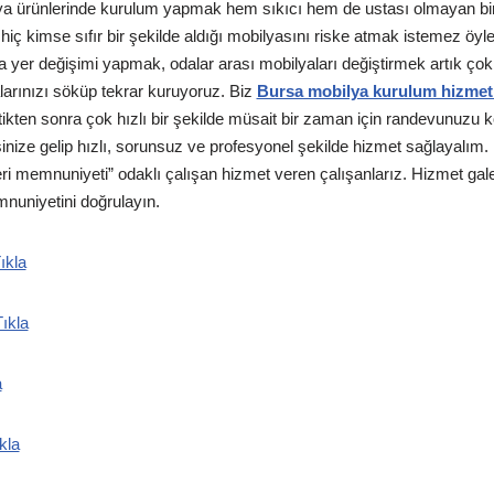
ya ürünlerinde kurulum yapmak hem sıkıcı hem de ustası olmayan bir k
 hiç kimse sıfır bir şekilde aldığı mobilyasını riske atmak istemez öyl
a yer değişimi yapmak, odalar arası mobilyaları değiştirmek artık ço
arınızı söküp tekrar kuruyoruz. Biz
Bursa mobilya kurulum hizmet
irttikten sonra çok hızlı bir şekilde müsait bir zaman için randevunuzu 
inize gelip hızlı, sorunsuz ve profesyonel şekilde hizmet sağlayalım. B
 memnuniyeti” odaklı çalışan hizmet veren çalışanlarız. Hizmet gal
mnuniyetini doğrulayın.
ıkla
ıkla
a
kla