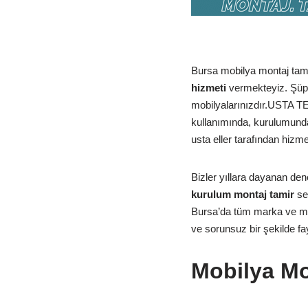
Bursa mobilya montaj tamir
hizmeti
vermekteyiz. Şüph
mobilyalarınızdır.USTA T
kullanımında, kurulumunda
usta eller tarafından hizm
Bizler yıllara dayanan den
kurulum montaj tamir
se
Bursa’da tüm marka ve mode
ve sorunsuz bir şekilde fa
Mobilya Mo