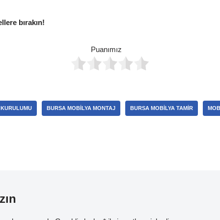
ellere bırakın!
Puanımız
 KURULUMU
BURSA MOBILYA MONTAJ
BURSA MOBILYA TAMIR
MOB
zın