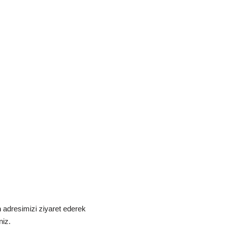
m
adresimizi ziyaret ederek
niz.