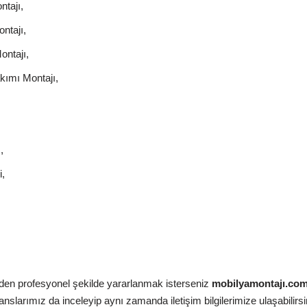
tajı,
ntajı,
ontajı,
kımı Montajı,
,
,
zden profesyonel şekilde yararlanmak isterseniz
mobilyamontajı.co
slarımız da inceleyip aynı zamanda iletişim bilgilerimize ulaşabilirsi