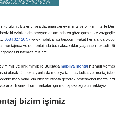
 kurulum , Bizler yıllara dayanan deneyimimiz ve birikimimiz ile
Burs
esiz ki evinizin dekorasyon anlamında en göze çarpıcı ve vazgeçilm
EL:
0534 327 20 97
www.mobilyamontajı.com. Fakat her alanda olduğu 
, montajında ve demontajında bazı aksaklıklar yaşanabilmektedir. Siz
et görmesini istemez misiniz?
eyimimiz ve birikimimiz ile
Bursada
mobilya montaj
hizmeti
vermek
rvisi olarak tüm lokasyonlarda mobilya tamirat, tadilat ve montaj işleml
lde mobilyalar için bizlerle irtibata geçerek profesyonel montaj hizm
ydalanabilirsiniz. Tüm markalar için montaj desteği sunmaktayız.
ntaj bizim işimiz