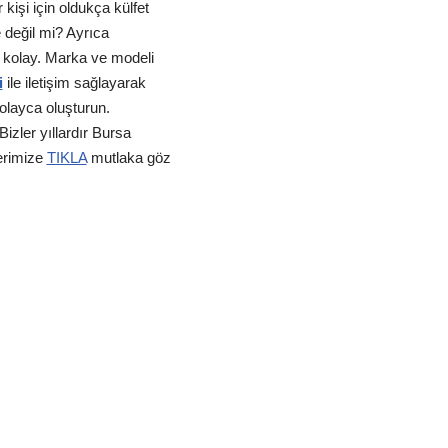
işi için oldukça külfet
e değil mi? Ayrıca
k kolay. Marka ve modeli
i
ile iletişim sağlayarak
kolayca oluşturun.
izler yıllardır Bursa
erimize
TIKLA
mutlaka göz