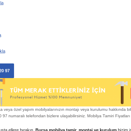
la
a
kla
20 97
ka veya özel yapım mobilyalarınızın montajı veya kurulumu hakkında bi
97 numaralı telefondan bizlere ulaşabilirsiniz. Mobilya Tamiri Fiyatları i
usta ellere bırakın.
Bursa mobilya tamir, montaj ve kurulum
bizim i