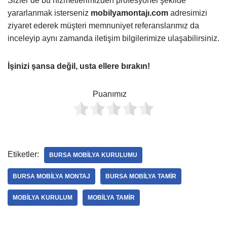
Sizler de bu hizmetlerimizden profesyonel şekilde
yararlanmak isterseniz
mobilyamontajı.com
adresimizi
ziyaret ederek müşteri memnuniyet referanslarımız da
inceleyip aynı zamanda iletişim bilgilerimize ulaşabilirsiniz.
İşinizi şansa değil, usta ellere bırakın!
Puanımız
Etiketler:
BURSA MOBILYA KURULUMU
BURSA MOBILYA MONTAJ
BURSA MOBILYA TAMIR
MOBILYA KURULUM
MOBILYA TAMIR