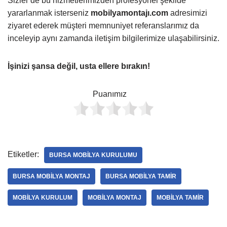
Sizler de bu hizmetlerimizden profesyonel şekilde
yararlanmak isterseniz
mobilyamontajı.com
adresimizi
ziyaret ederek müşteri memnuniyet referanslarımız da
inceleyip aynı zamanda iletişim bilgilerimize ulaşabilirsiniz.
İşinizi şansa değil, usta ellere bırakın!
Puanımız
Etiketler:
BURSA MOBILYA KURULUMU
BURSA MOBILYA MONTAJ
BURSA MOBILYA TAMIR
MOBILYA KURULUM
MOBILYA MONTAJ
MOBILYA TAMIR