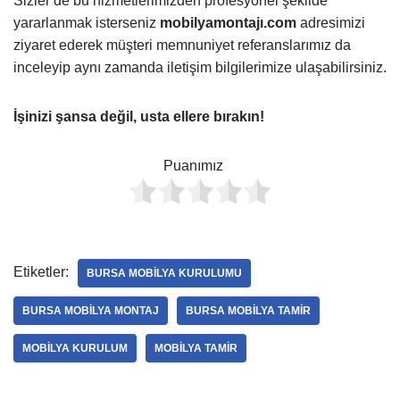
Sizler de bu hizmetlerimizden profesyonel şekilde
yararlanmak isterseniz
mobilyamontajı.com
adresimizi
ziyaret ederek müşteri memnuniyet referanslarımız da
inceleyip aynı zamanda iletişim bilgilerimize ulaşabilirsiniz.
İşinizi şansa değil, usta ellere bırakın!
Puanımız
Etiketler:
BURSA MOBILYA KURULUMU
BURSA MOBILYA MONTAJ
BURSA MOBILYA TAMIR
MOBILYA KURULUM
MOBILYA TAMIR