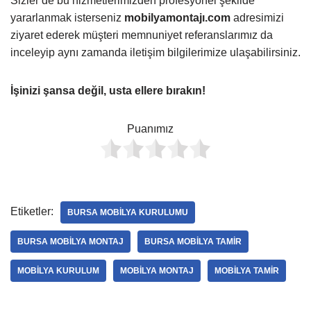
Sizler de bu hizmetlerimizden profesyonel şekilde
yararlanmak isterseniz
mobilyamontajı.com
adresimizi
ziyaret ederek müşteri memnuniyet referanslarımız da
inceleyip aynı zamanda iletişim bilgilerimize ulaşabilirsiniz.
İşinizi şansa değil, usta ellere bırakın!
Puanımız
Etiketler:
BURSA MOBILYA KURULUMU
BURSA MOBILYA MONTAJ
BURSA MOBILYA TAMIR
MOBILYA KURULUM
MOBILYA MONTAJ
MOBILYA TAMIR