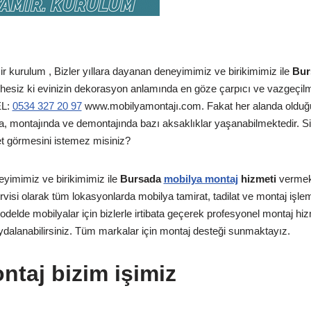
 kurulum , Bizler yıllara dayanan deneyimimiz ve birikimimiz ile
Burs
esiz ki evinizin dekorasyon anlamında en göze çarpıcı ve vazgeçilm
EL:
0534 327 20 97
www.mobilyamontajı.com. Fakat her alanda olduğu 
, montajında ve demontajında bazı aksaklıklar yaşanabilmektedir. Siz
et görmesini istemez misiniz?
eyimimiz ve birikimimiz ile
Bursada
mobilya montaj
hizmeti
vermek
rvisi olarak tüm lokasyonlarda mobilya tamirat, tadilat ve montaj işleml
lde mobilyalar için bizlerle irtibata geçerek profesyonel montaj hizm
ydalanabilirsiniz. Tüm markalar için montaj desteği sunmaktayız.
ntaj bizim işimiz