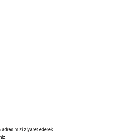
m
adresimizi ziyaret ederek
niz.