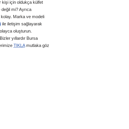
işi için oldukça külfet
e değil mi? Ayrıca
k kolay. Marka ve modeli
i
ile iletişim sağlayarak
kolayca oluşturun.
izler yıllardır Bursa
erimize
TIKLA
mutlaka göz