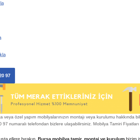
la
a
kla
20 97
ka veya özel yapım mobilyalarınızın montajı veya kurulumu hakkında bi
97 numaralı telefondan bizlere ulaşabilirsiniz. Mobilya Tamiri Fiyatları i
usta ellere bırakın.
Bursa mobilya tamir, montaj ve kurulum
bizim i