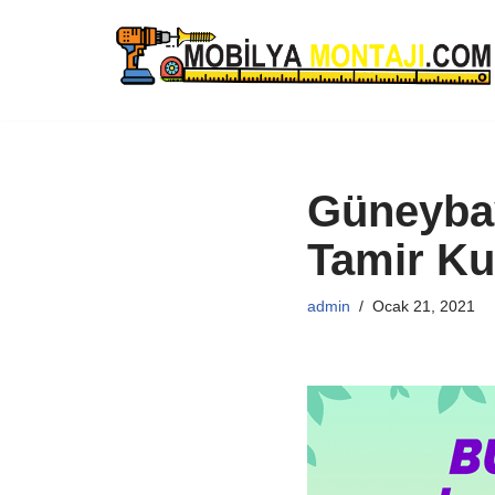
İçeriğe
geç
Güneybay
Tamir K
admin
Ocak 21, 2021