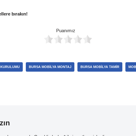
ellere bırakın!
Puanımız
 KURULUMU
BURSA MOBILYA MONTAJ
BURSA MOBILYA TAMIR
MOB
zın