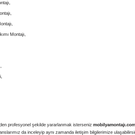
tajı,
ntajı,
ontajı,
kımı Montajı,
,
,
zden profesyonel şekilde yararlanmak isterseniz
mobilyamontajı.co
slarımız da inceleyip aynı zamanda iletişim bilgilerimize ulaşabilirsi