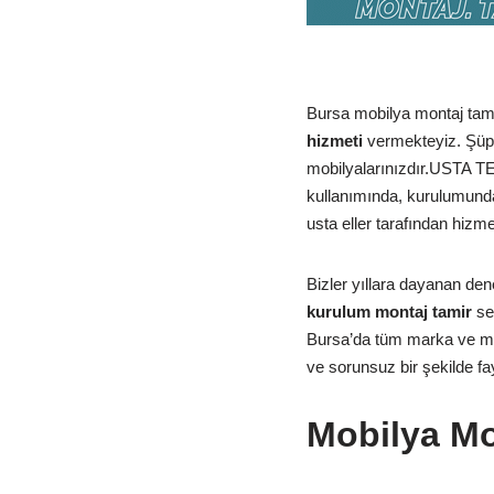
Bursa mobilya montaj tamir
hizmeti
vermekteyiz. Şüph
mobilyalarınızdır.USTA T
kullanımında, kurulumunda
usta eller tarafından hizm
Bizler yıllara dayanan den
kurulum montaj tamir
se
Bursa’da tüm marka ve mode
ve sorunsuz bir şekilde fa
Mobilya Mo