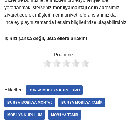
Sizler de bu hizmetlerimizden profesyonel şekilde
yararlanmak isterseniz
mobilyamontajı.com
adresimizi
ziyaret ederek müşteri memnuniyet referanslarımız da
inceleyip aynı zamanda iletişim bilgilerimize ulaşabilirsiniz.
İşinizi şansa değil, usta ellere bırakın!
Puanımız
Etiketler:
BURSA MOBILYA KURULUMU
BURSA MOBILYA MONTAJ
BURSA MOBILYA TAMIR
MOBILYA KURULUM
MOBILYA TAMIR