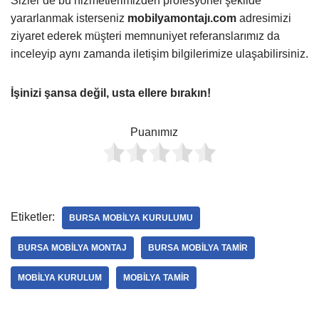
Sizler de bu hizmetlerimizden profesyonel şekilde
yararlanmak isterseniz
mobilyamontajı.com
adresimizi
ziyaret ederek müşteri memnuniyet referanslarımız da
inceleyip aynı zamanda iletişim bilgilerimize ulaşabilirsiniz.
İşinizi şansa değil, usta ellere bırakın!
Puanımız
Etiketler:
BURSA MOBILYA KURULUMU
BURSA MOBILYA MONTAJ
BURSA MOBILYA TAMIR
MOBILYA KURULUM
MOBILYA TAMIR