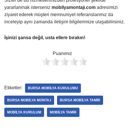
Sizler de bu hizmetlerimizden profesyonel şekilde
yararlanmak isterseniz
mobilyamontajı.com
adresimizi
ziyaret ederek müşteri memnuniyet referanslarımız da
inceleyip aynı zamanda iletişim bilgilerimize ulaşabilirsiniz.
İşinizi şansa değil, usta ellere bırakın!
Puanımız
Etiketler:
BURSA MOBILYA KURULUMU
BURSA MOBILYA MONTAJ
BURSA MOBILYA TAMIR
MOBILYA KURULUM
MOBILYA TAMIR