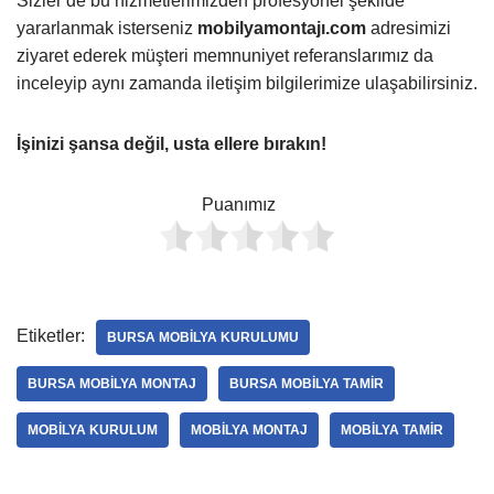
Sizler de bu hizmetlerimizden profesyonel şekilde
yararlanmak isterseniz
mobilyamontajı.com
adresimizi
ziyaret ederek müşteri memnuniyet referanslarımız da
inceleyip aynı zamanda iletişim bilgilerimize ulaşabilirsiniz.
İşinizi şansa değil, usta ellere bırakın!
Puanımız
Etiketler:
BURSA MOBILYA KURULUMU
BURSA MOBILYA MONTAJ
BURSA MOBILYA TAMIR
MOBILYA KURULUM
MOBILYA MONTAJ
MOBILYA TAMIR