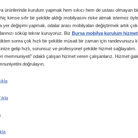
ya ürünlerinde kurulum yapmak hem sıkıcı hem de ustası olmayan bir k
 hiç kimse sıfır bir şekilde aldığı mobilyasını riske atmak istemez öyl
a yer değişimi yapmak, odalar arası mobilyaları değiştirmek artık ço
arınızı söküp tekrar kuruyoruz. Biz
Bursa mobilya kurulum hizmet
irttikten sonra çok hızlı bir şekilde müsait bir zaman için randevunuzu 
inize gelip hızlı, sorunsuz ve profesyonel şekilde hizmet sağlayalım. B
 memnuniyeti” odaklı çalışan hizmet veren çalışanlarız. Hizmet gal
mnuniyetini doğrulayın.
ıkla
ıkla
a
kla