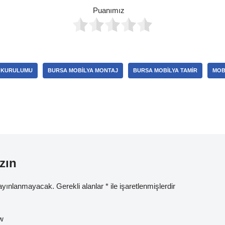
Puanımız
 KURULUMU
BURSA MOBILYA MONTAJ
BURSA MOBILYA TAMIR
MOB
zın
yayınlanmayacak.
Gerekli alanlar
*
ile işaretlenmişlerdir
w