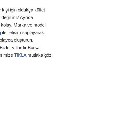
işi için oldukça külfet
e değil mi? Ayrıca
k kolay. Marka ve modeli
i
ile iletişim sağlayarak
kolayca oluşturun.
izler yıllardır Bursa
erimize
TIKLA
mutlaka göz