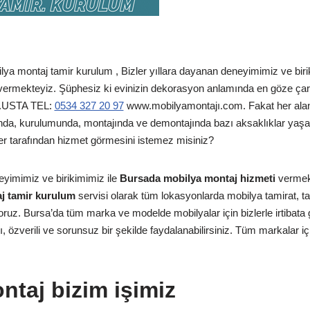
ya montaj tamir kurulum , Bizler yıllara dayanan deneyimimiz ve biri
ermekteyiz. Şüphesiz ki evinizin dekorasyon anlamında en göze çar
ır.USTA TEL:
0534 327 20 97
www.mobilyamontajı.com. Fakat her alan
ında, kurulumunda, montajında ve demontajında bazı aksaklıklar yaşan
ller tarafından hizmet görmesini istemez misiniz?
eyimimiz ve birikimimiz ile
Bursada mobilya montaj hizmeti
vermek
aj tamir kurulum
servisi olarak tüm lokasyonlarda mobilya tamirat, ta
iyoruz. Bursa’da tüm marka ve modelde mobilyalar için bizlerle irtibat
, özverili ve sorunsuz bir şekilde faydalanabilirsiniz. Tüm markalar i
ntaj bizim işimiz