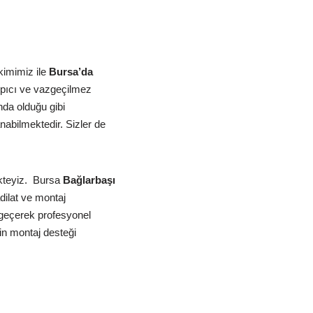
kimimiz ile
Bursa’da
pıcı ve vazgeçilmez
da olduğu gibi
abilmektedir. Sizler de
teyiz.
Bursa
Bağlarbaşı
dilat ve montaj
a geçerek profesyonel
çin montaj desteği