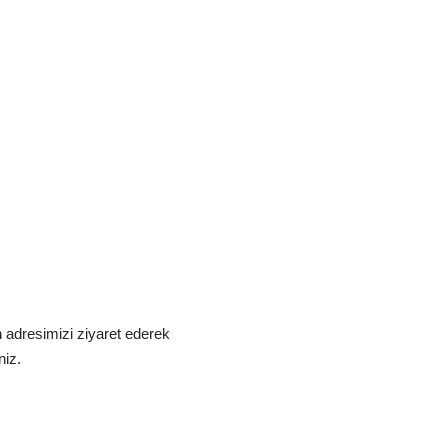
m
adresimizi ziyaret ederek
niz.