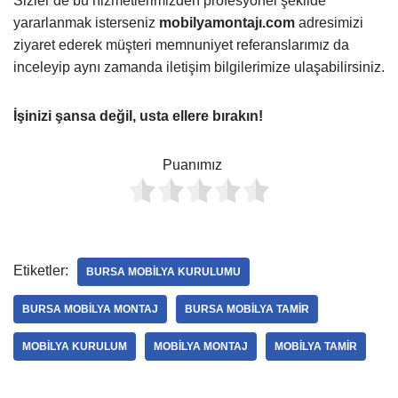
Sizler de bu hizmetlerimizden profesyonel şekilde
yararlanmak isterseniz
mobilyamontajı.com
adresimizi
ziyaret ederek müşteri memnuniyet referanslarımız da
inceleyip aynı zamanda iletişim bilgilerimize ulaşabilirsiniz.
İşinizi şansa değil, usta ellere bırakın!
Puanımız
Etiketler:
BURSA MOBILYA KURULUMU
BURSA MOBILYA MONTAJ
BURSA MOBILYA TAMIR
MOBILYA KURULUM
MOBILYA MONTAJ
MOBILYA TAMIR