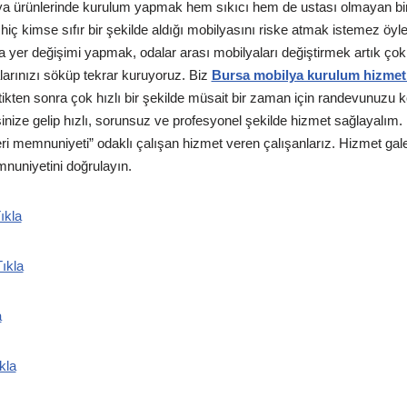
ya ürünlerinde kurulum yapmak hem sıkıcı hem de ustası olmayan bir k
 hiç kimse sıfır bir şekilde aldığı mobilyasını riske atmak istemez öyl
a yer değişimi yapmak, odalar arası mobilyaları değiştirmek artık ço
arınızı söküp tekrar kuruyoruz. Biz
Bursa mobilya kurulum hizmet
irttikten sonra çok hızlı bir şekilde müsait bir zaman için randevunuzu 
inize gelip hızlı, sorunsuz ve profesyonel şekilde hizmet sağlayalım. B
 memnuniyeti” odaklı çalışan hizmet veren çalışanlarız. Hizmet gal
mnuniyetini doğrulayın.
ıkla
ıkla
a
kla