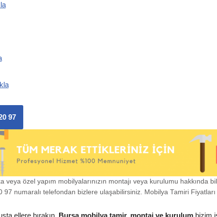
la
a
kla
20 97
ka veya özel yapım mobilyalarınızın montajı veya kurulumu hakkında bi
97 numaralı telefondan bizlere ulaşabilirsiniz. Mobilya Tamiri Fiyatları i
usta ellere bırakın.
Bursa mobilya tamir, montaj ve kurulum
bizim i