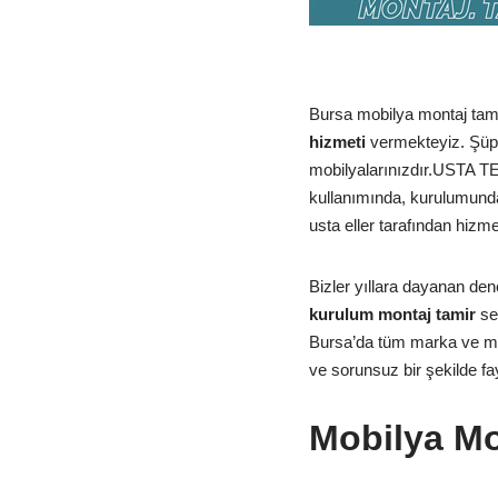
Bursa mobilya montaj tamir
hizmeti
vermekteyiz. Şüph
mobilyalarınızdır.USTA T
kullanımında, kurulumunda
usta eller tarafından hizm
Bizler yıllara dayanan den
kurulum montaj tamir
se
Bursa’da tüm marka ve mode
ve sorunsuz bir şekilde fa
Mobilya Mo