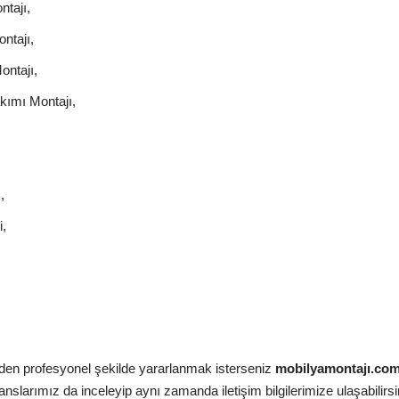
tajı,
ntajı,
ontajı,
kımı Montajı,
,
,
zden profesyonel şekilde yararlanmak isterseniz
mobilyamontajı.co
slarımız da inceleyip aynı zamanda iletişim bilgilerimize ulaşabilirsi