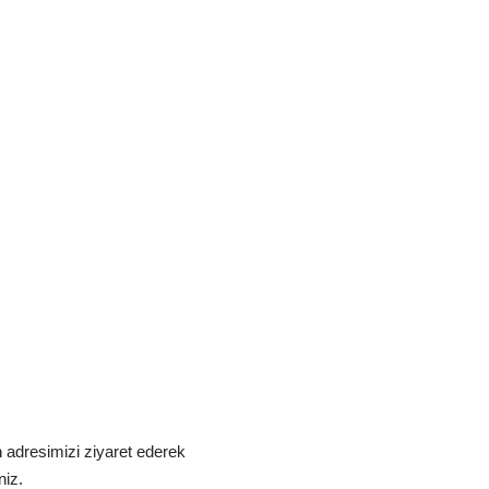
m
adresimizi ziyaret ederek
niz.