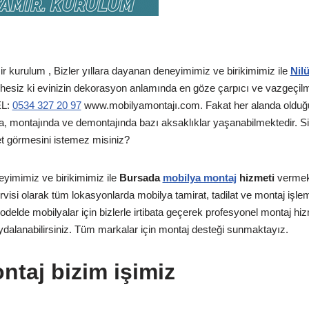
 kurulum , Bizler yıllara dayanan deneyimimiz ve birikimimiz ile
Nil
esiz ki evinizin dekorasyon anlamında en göze çarpıcı ve vazgeçilm
EL:
0534 327 20 97
www.mobilyamontajı.com. Fakat her alanda olduğu 
, montajında ve demontajında bazı aksaklıklar yaşanabilmektedir. Siz
et görmesini istemez misiniz?
eyimimiz ve birikimimiz ile
Bursada
mobilya montaj
hizmeti
vermek
rvisi olarak tüm lokasyonlarda mobilya tamirat, tadilat ve montaj işleml
lde mobilyalar için bizlerle irtibata geçerek profesyonel montaj hizm
ydalanabilirsiniz. Tüm markalar için montaj desteği sunmaktayız.
ntaj bizim işimiz