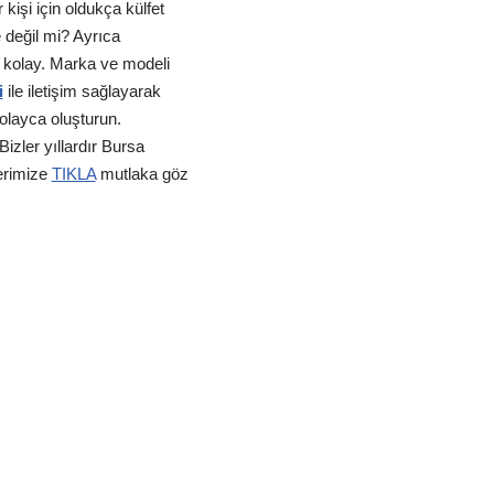
işi için oldukça külfet
e değil mi? Ayrıca
k kolay. Marka ve modeli
i
ile iletişim sağlayarak
kolayca oluşturun.
izler yıllardır Bursa
erimize
TIKLA
mutlaka göz