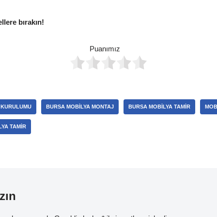
ellere bırakın!
Puanımız
 KURULUMU
BURSA MOBILYA MONTAJ
BURSA MOBILYA TAMIR
MOB
LYA TAMIR
zın